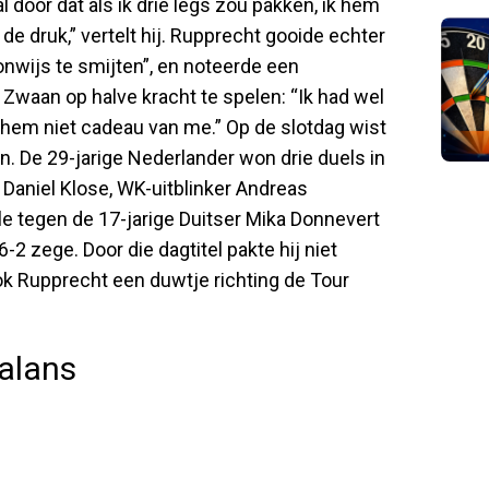
al door dat als ik drie legs zou pakken, ik hem
de druk,” vertelt hij. Rupprecht gooide echter
nwijs te smijten”, en noteerde een
Zwaan op halve kracht te spelen: “Ik had wel
ijg hem niet cadeau van me.” Op de slotdag wist
ken. De 29-jarige Nederlander won drie duels in
Daniel Klose, WK-uitblinker Andreas
le tegen de 17-jarige Duitser Mika Donnevert
 zege. Door die dagtitel pakte hij niet
 ook Rupprecht een duwtje richting de Tour
balans