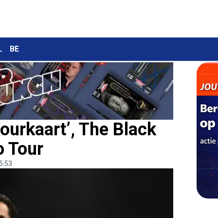
L
BE
tourkaart’, The Black
o Tour
5:53