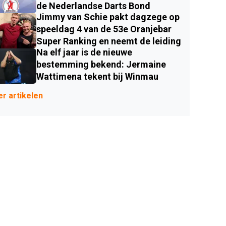
de Nederlandse Darts Bond
Jimmy van Schie pakt dagzege op
speeldag 4 van de 53e Oranjebar
Super Ranking en neemt de leiding
Na elf jaar is de nieuwe
bestemming bekend: Jermaine
Wattimena tekent bij Winmau
r artikelen