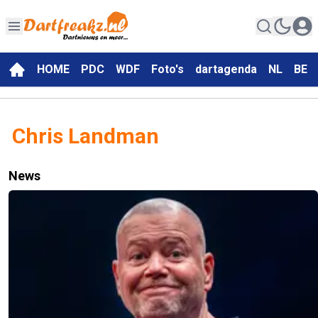
HOME
PDC
WDF
Foto's
dartagenda
NL
BE
Chris Landman
News