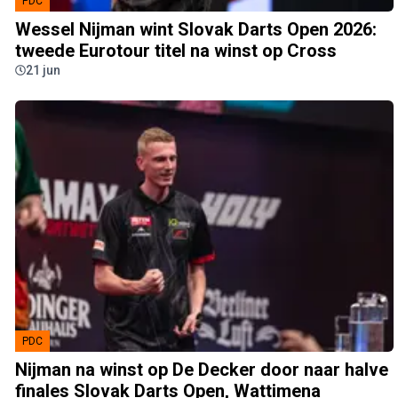
PDC
Wessel Nijman wint Slovak Darts Open 2026:
tweede Eurotour titel na winst op Cross
21 jun
PDC
Nijman na winst op De Decker door naar halve
finales Slovak Darts Open, Wattimena