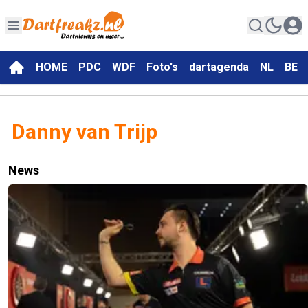
HOME
PDC
WDF
Foto's
dartagenda
NL
BE
Danny van Trijp
News