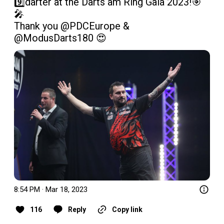
9️⃣darter at the Darts am Ring Gala 2023!🎯
🎤

Thank you 
@PDCEurope
 & 
@ModusDarts180
 😍 
8:54 PM · Mar 18, 2023
116
Reply
Copy link