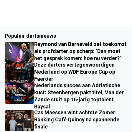
Populair dartsnieuws
Raymond van Barneveld zet toekomst
als profdarter op scherp: ‘Dan moet
het gesprek komen: hoe nu verder?’
Deze darters vertegenwoordigen
Nederland op WDF Europe Cup op
Faeröer
Nederlands succes aan Adriatische
kust: Steenbergen pakt titel, Van der
Zande stuit op 16-jarig toptalent
Baysal
Cas Maessen wint achtste Zomer
Ranking Café Quincy na spannende
finale