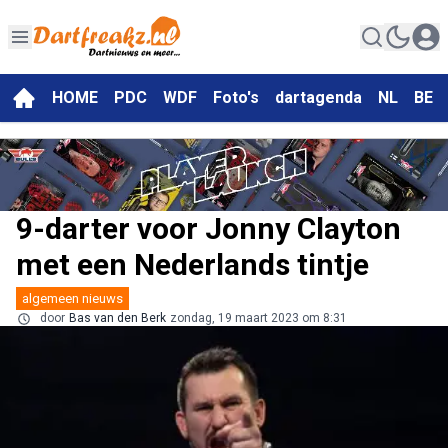
HOME
PDC
WDF
Foto's
dartagenda
NL
BE
9-darter voor Jonny Clayton
met een Nederlands tintje
algemeen nieuws
door
Bas van den Berk
zondag, 19 maart 2023 om 8:31