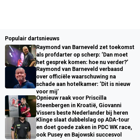
Populair dartsnieuws
Raymond van Barneveld zet toekomst
als profdarter op scherp: ‘Dan moet
het gesprek komen: hoe nu verder?’
Raymond van Barneveld verbaasd
over officiële waarschuwing na
schade aan hotelkamer: ‘Dit is nieuw
voor mij’
Opnieuw raak voor Priscilla
Steenbergen in Kroatië, Giovanni
Vissers beste Nederlander bij heren
Klinge slaat dubbelslag op ADA-tour
en doet goede zaken in PDC WK race,
ook Pusey en Bajowski succesvol