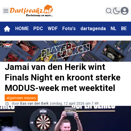
HOME
PDC
WDF
Foto's
dartagenda
NL
BE
Jamai van den Herik wint
Finals Night en kroont sterke
MODUS-week met weektitel
algemeen nieuws
door
Bas van den Berk
zondag, 12 april 2026 om 7:49