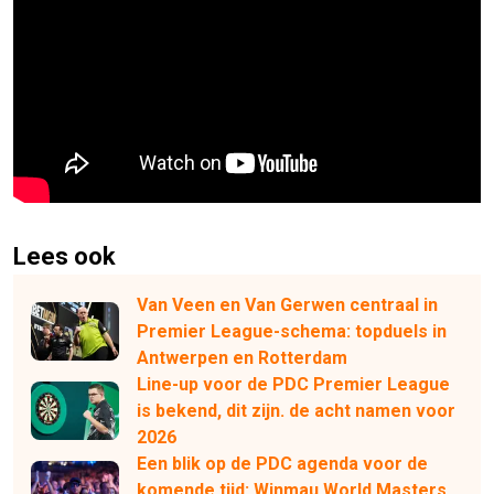
Lees ook
Van Veen en Van Gerwen centraal in
Premier League-schema: topduels in
Antwerpen en Rotterdam
Line-up voor de PDC Premier League
is bekend, dit zijn. de acht namen voor
2026
Een blik op de PDC agenda voor de
komende tijd: Winmau World Masters