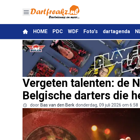
HOME
PDC
WDF
Foto's
dartagenda
N
Vergeten talenten: de 
Belgische darters die h
door
Bas van den Berk
donderdag, 09 juli 2026 om 6:58