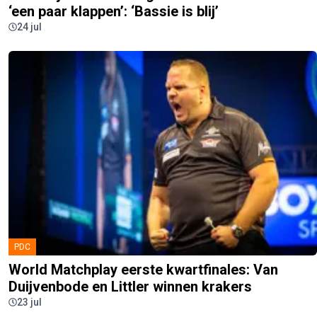
‘een paar klappen’: ‘Bassie is blij’
24 jul
PDC
World Matchplay eerste kwartfinales: Van
Duijvenbode en Littler winnen krakers
23 jul