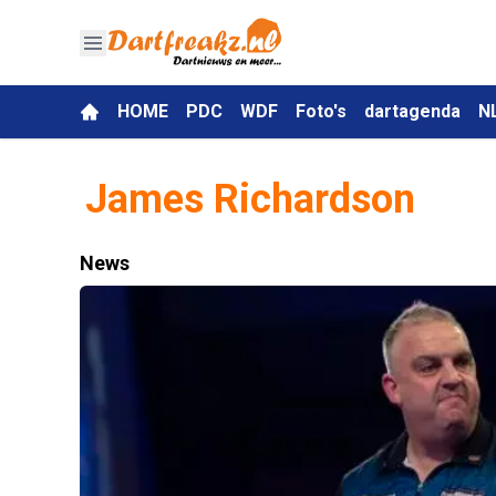
HOME
PDC
WDF
Foto's
dartagenda
N
James Richardson
News