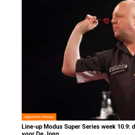
algemeen nieuws
Line-up Modus Super Series week 10.9: d
voor De Jong