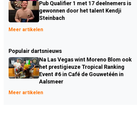
Pub Qualifier 1 met 17 deelnemers is
gewonnen door het talent Kendji
Steinbach
Meer artikelen
Populair dartsnieuws
Na Las Vegas wint Moreno Blom ook
het prestigieuze Tropical Ranking
Event #6 in Café de Gouwetéén in
Aalsmeer
Meer artikelen