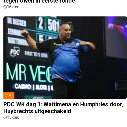
tegen Owen in eerste ronde
16 dec
PDC
PDC WK dag 1: Wattimena en Humphries door,
Huybrechts uitgeschakeld
15 dec