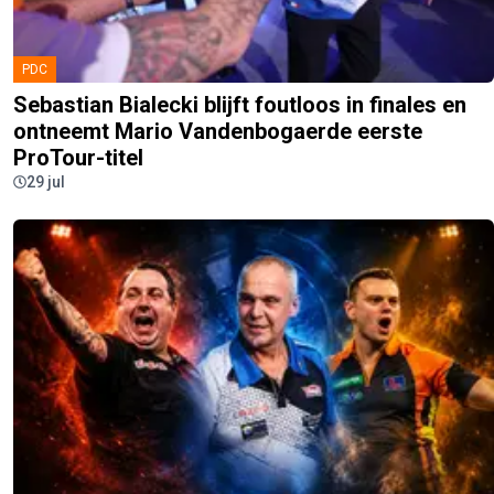
PDC
Sebastian Bialecki blijft foutloos in finales en
ontneemt Mario Vandenbogaerde eerste
ProTour-titel
29 jul