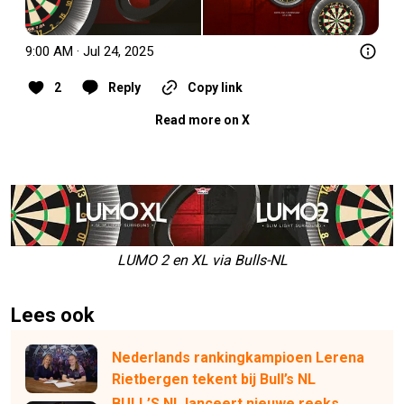
9:00 AM · Jul 24, 2025
2
Reply
Copy link
Read more on X
LUMO 2 en XL via Bulls-NL
Lees ook
Nederlands rankingkampioen Lerena
Rietbergen tekent bij Bull’s NL
BULL’S NL lanceert nieuwe reeks