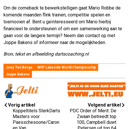
Om de comeback te bewerkstelligen gaat Mario Robbe de
komende maanden flink trainen, competitie spelen en
toernooien af. Bent u geïnteresseerd om Mario hierbij
financieel te ondersteunen of om een samenwerking aan te
gaan voor de langere termijn? Neem dan contact op met
Joppe Bakens of informeer naar de mogelijkheden.
Bron, tekst en afbeelding dartscoaching.nl
Joey Ten Berge
WDF Lakeside World Championship
Joppe Bakens
Vorig artikel
Volgend artikel
Koppeltitels SterkDarts
PDC Order of Merit: De
Masters voor
Zwaan betreedt top
Paesschesoone/Caron
100, Campbell duwt
en Van
Petersen uit top 64