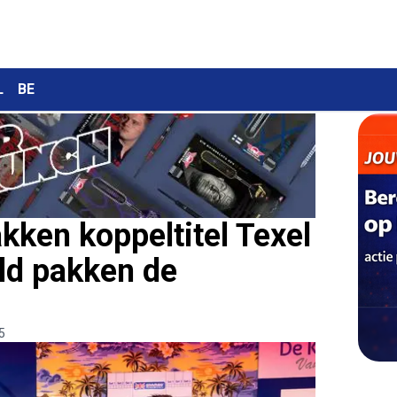
L
BE
kken koppeltitel Texel
eld pakken de
5