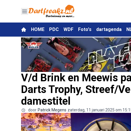
HOME
PDC
WDF
Foto's
dartagenda
N
V/d Brink en Meewis pa
Darts Trophy, Streef/V
damestitel
door
Patrick Megens
zaterdag, 11 januari 2025 om 15:1