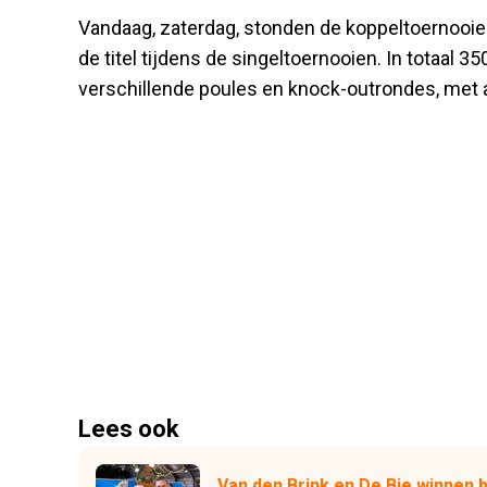
Vandaag, zaterdag, stonden de koppeltoernooien
de titel tijdens de singeltoernooien. In totaal 
verschillende poules en knock-outrondes, met al
Lees ook
Van den Brink en De Bie winnen b