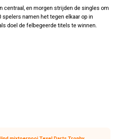
 centraal, en morgen strijden de singles om
350 spelers namen het tegen elkaar op in
s doel de felbegeerde titels te winnen.
lind mixtoernooi Texel Darts Trophy,