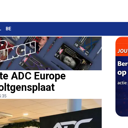
L
BE
te ADC Europe
oltgensplaat
5:35