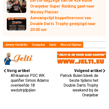
Eerste dagzege van de 42e editie
Oranjebar Super Ranking gaat naar
Wesley Plaisier
Aanvangstijd koppeltoernooi van
Double Darts Trophy gewijzigd naar
20:00 uur
Jimmy Hendriks
Oranjebar
Darts
Wessel Nijman
Vorig artikel
Volgend artikel
Afrikaanse PDC WK
Patrick Bulen bleek de
qualifier Simon Adams
beste tijdens het
overleefde 18
Double Darts Trophy
wedstrijdpijlen
weekend bij de
Oranjebar