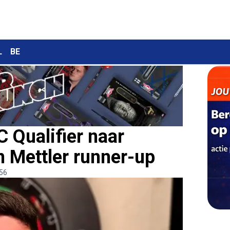
L
BE
 Qualifier naar
n Mettler runner-up
:56