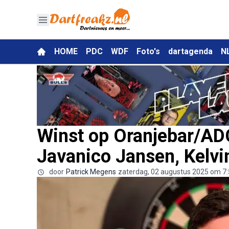
HOME
PDC
WDF
Foto's
dartagenda
N
Winst op Oranjebar/ADC
Javanico Jansen, Kelvi
door
Patrick Megens
zaterdag, 02 augustus 2025 om 7