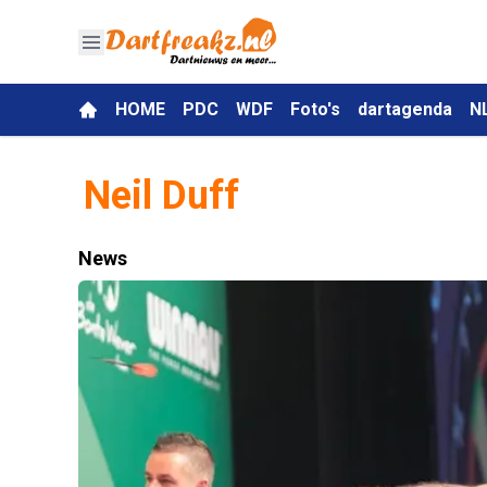
HOME
PDC
WDF
Foto's
dartagenda
N
Neil Duff
News