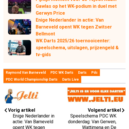
Gawlas op het WK-podium in duel met
Gerwyn Price
Enige Nederlander in actie: Van
Barneveld opent WK tegen Zwitser
Bellmont
WK Darts 2025/26 toernooicenter:
speelschema, uitslagen, prijzengeld &
tv-gids
Raymond Van Barneveld
PDC WK Darts
Darts
Pdc
PDC World Championship Darts
Darts Live
Vorig artikel
Volgend artikel
Enige Nederlander in
Speelschema PDC WK
actie: Van Barneveld
donderdag: Van Gerwen,
opent WK tegen
Wattimena en De