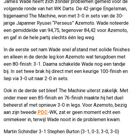
James Wade heeft zich zonder problemen gemeld voor de
volgende ronde van het WK Darts. De 42-jarige Engelsman,
bijgenaamd The Machine, won met 3-0 in sets van de 30-
jarige Japanner Ryusei “Perseus” Azemoto. Wade noteerde
een gemiddelde van 94,75, tegenover 84,42 voor Azemoto,
en gaf in de hele partij slechts één leg weg.
In de eerste set nam Wade snel afstand met solide finishes
en alleen in de derde leg kon Azemoto wat terugdoen met
een 80-finish: 3-1. Daarna schakelde Wade nog een tandje
bij. In set twee brak hij direct met een keurige 100-finish en
liep via 3-0 uit naar 2-0 in sets.
Ook in de derde set bleef The Machine uiterst zakelijk. Met
onder meer een 85-finish en 76-finish maakte hij het duel
beheerst af met opnieuw 3-0 in legs. Voor Azemoto, bezig
aan zijn tweede
PDC
-WK, zat er geen moment echt een
ommekeer in, terwijl Wade nooit in de problemen kwam.
Martin Schindler 3-1 Stephen Burton (3-1, 0-3, 3-0, 3-0)