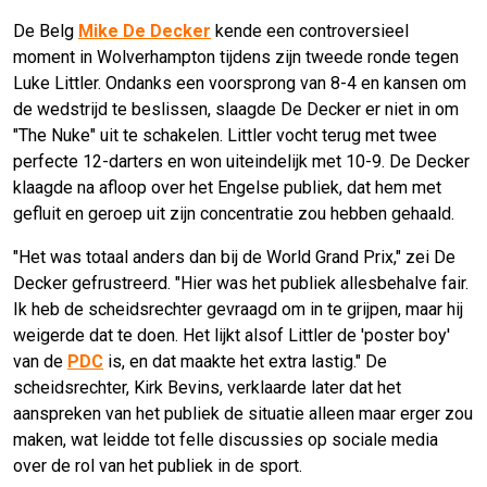
De Belg
Mike De Decker
kende een controversieel
moment in Wolverhampton tijdens zijn tweede ronde tegen
Luke Littler. Ondanks een voorsprong van 8-4 en kansen om
de wedstrijd te beslissen, slaagde De Decker er niet in om
"The Nuke" uit te schakelen. Littler vocht terug met twee
perfecte 12-darters en won uiteindelijk met 10-9. De Decker
klaagde na afloop over het Engelse publiek, dat hem met
gefluit en geroep uit zijn concentratie zou hebben gehaald.
"Het was totaal anders dan bij de World Grand Prix," zei De
Decker gefrustreerd. "Hier was het publiek allesbehalve fair.
Ik heb de scheidsrechter gevraagd om in te grijpen, maar hij
weigerde dat te doen. Het lijkt alsof Littler de 'poster boy'
van de
PDC
is, en dat maakte het extra lastig." De
scheidsrechter, Kirk Bevins, verklaarde later dat het
aanspreken van het publiek de situatie alleen maar erger zou
maken, wat leidde tot felle discussies op sociale media
over de rol van het publiek in de sport.