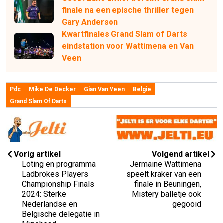
finale na een epische thriller tegen
Gary Anderson
Kwartfinales Grand Slam of Darts
eindstation voor Wattimena en Van
Veen
Pdc
Mike De Decker
Gian Van Veen
Belgie
Grand Slam Of Darts
Vorig artikel
Volgend artikel
Loting en programma
Jermaine Wattimena
Ladbrokes Players
speelt kraker van een
Championship Finals
finale in Beuningen,
2024: Sterke
Mistery balletje ook
Nederlandse en
gegooid
Belgische delegatie in