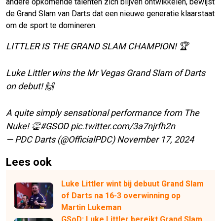
andere opkomende talenten zich blijven ontwikkelen, bewijst
de Grand Slam van Darts dat een nieuwe generatie klaarstaat
om de sport te domineren.
LITTLER IS THE GRAND SLAM CHAMPION! 🏆
Luke Littler wins the Mr Vegas Grand Slam of Darts
on debut! 🙌
A quite simply sensational performance from The
Nuke! 👏
#GSOD
pic.twitter.com/3a7njrfh2n
— PDC Darts (@OfficialPDC)
November 17, 2024
Lees ook
Luke Littler wint bij debuut Grand Slam
of Darts na 16-3 overwinning op
Martin Lukeman
GSoD: Luke Littler bereikt Grand Slam