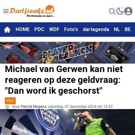
HOME
PDC
WDF
Foto's
dartagenda
NL
BE
Michael van Gerwen kan niet
reageren op deze geldvraag:
"Dan word ik geschorst"
PDC
door
Patrick Megens
zaterdag, 07 december 2024 om 15:32