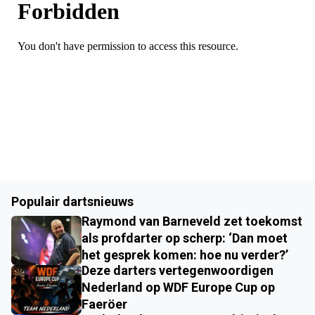
Populair dartsnieuws
Raymond van Barneveld zet toekomst
als profdarter op scherp: ‘Dan moet
het gesprek komen: hoe nu verder?’
Deze darters vertegenwoordigen
Nederland op WDF Europe Cup op
Faeröer