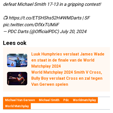
defeat Michael Smith 17-13 in a gripping contest!
📺
https://t.co/ETSHShs52H
#WMDarts
| SF
pic.twitter.com/DfXxTUMiiF
— PDC Darts (@OfficialPDC)
July 20, 2024
Lees ook
Luuk Humphries verslaat James Wade
en staat in de finale van de World
Matchplay 2024
World Matchplay 2024 Smith V Cross,
Bully Boy verslaat Cross en zal tegen
Van Gerwen spelen
Michael Van Gerwen
Michael Smith
Pdc
Worldmatchplay
World Matchplay