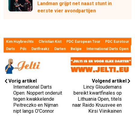
Landman grijpt net naast stunt in
eerste vier avondpartijen
Kim Huybrechts
Christian Kist
PDC European Tour
PDC Eurotour
Darts
Pdc
Dartfreakz
Darten
Belgie
International Darts Open
Vorig artikel
Volgend artikel
International Darts
Lincy Gloudemans
Open: Noppert onderuit
bereikt kwartfinales op
tegen kwakkelende
Lithuania Open, titels
Peitreczko en Nijman
naar Raido Kruusvee en
nipt langs O'Connor
Kirsi Viinikainen