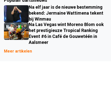
Populair dartsnieuws
Na elf jaar is de nieuwe bestemming
bekend: Jermaine Wattimena tekent
bij Winmau
Na Las Vegas wint Moreno Blom ook
het prestigieuze Tropical Ranking
Event #6 in Café de Gouwetéén in
Aalsmeer
Meer artikelen