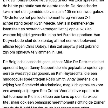
Dirk van Duijvenbode liet vrijdag direct van zich spreken met
de beste prestatie van de eerste ronde. De Nederlander
kwam met een gemiddelde van ruim 105 en een weergaloze
10-darter op het perfecte moment terug van een 2-1
achterstand tegen Ryan Meikle. Met zijn kenmerkende
intensiteit en scorend vermogen liet hij opnieuw zien
waarom hij altijd gevaarlijk is op het Euro-tour podium. Van
Duijvenbode sluit de zaterdag af met een veelbelovend
affiche tegen Chris Dobey. Titan zal ongetwijfeld gebrand
zijn om opnieuw te vlammen in Kiel.
De Belgische aandacht gaat uit naar Mike De Decker, die het
opneemt tegen Danny Noppert die als geplaatste speler zijn
eerste wedstrijd zal gooien, en Kim Huybrechts, die een
middagduel speelt tegen Ross Smith. Andy Baetens, die
vrijdag Van Barneveld uitschakelde, mag zich opmaken voor
een avondpartij tegen Rob Cross. Voor al deze spelers is
het toernooi in Kiel niet alleen een kans op een Euro-tour
titel, maar ook een belangrijk meetmoment richting de zomer