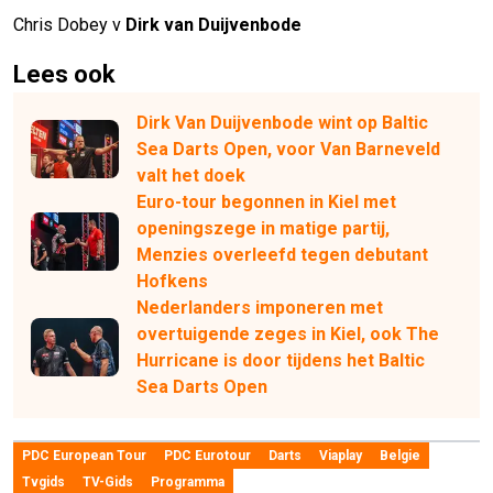
Chris Dobey v
Dirk van Duijvenbode
Lees ook
Dirk Van Duijvenbode wint op Baltic
Sea Darts Open, voor Van Barneveld
valt het doek
Euro-tour begonnen in Kiel met
openingszege in matige partij,
Menzies overleefd tegen debutant
Hofkens
Nederlanders imponeren met
overtuigende zeges in Kiel, ook The
Hurricane is door tijdens het Baltic
Sea Darts Open
PDC European Tour
PDC Eurotour
Darts
Viaplay
Belgie
Tvgids
TV-Gids
Programma