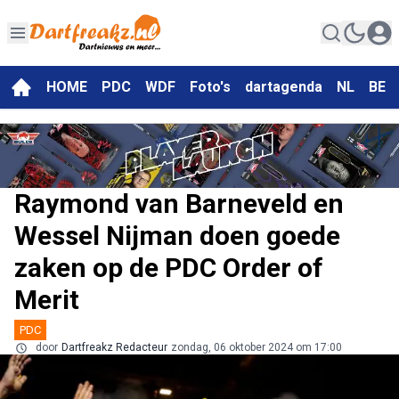
HOME
PDC
WDF
Foto's
dartagenda
NL
BE
Raymond van Barneveld en
Wessel Nijman doen goede
zaken op de PDC Order of
Merit
PDC
door
Dartfreakz Redacteur
zondag, 06 oktober 2024 om 17:00