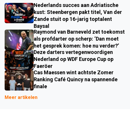
Nederlands succes aan Adriatische
kust: Steenbergen pakt titel, Van der
Zande stuit op 16-jarig toptalent
Baysal
Raymond van Barneveld zet toekomst
als profdarter op scherp: ‘Dan moet
het gesprek komen: hoe nu verder?’
Deze darters vertegenwoordigen
Nederland op WDF Europe Cup op
Faeröer
Cas Maessen wint achtste Zomer
Ranking Café Quincy na spannende
finale
Meer artikelen