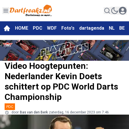
HOME
PDC
WDF
Foto's
dartagenda
NL
BE
Video Hoogtepunten:
Nederlander Kevin Doets
schittert op PDC World Darts
Championship
PDC
door
Bas van den Berk
zaterdag, 16 december 2023 om 7:46