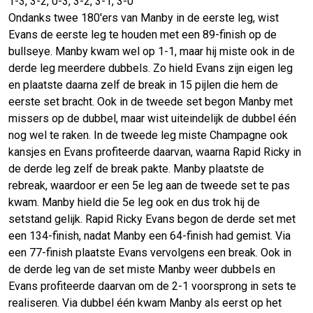
1-3, 3-2, 0-3, 3-2, 3-1, 3-0
Ondanks twee 180'ers van Manby in de eerste leg, wist
Evans de eerste leg te houden met een 89-finish op de
bullseye. Manby kwam wel op 1-1, maar hij miste ook in de
derde leg meerdere dubbels. Zo hield Evans zijn eigen leg
en plaatste daarna zelf de break in 15 pijlen die hem de
eerste set bracht. Ook in de tweede set begon Manby met
missers op de dubbel, maar wist uiteindelijk de dubbel één
nog wel te raken. In de tweede leg miste Champagne ook
kansjes en Evans profiteerde daarvan, waarna Rapid Ricky in
de derde leg zelf de break pakte. Manby plaatste de
rebreak, waardoor er een 5e leg aan de tweede set te pas
kwam. Manby hield die 5e leg ook en dus trok hij de
setstand gelijk. Rapid Ricky Evans begon de derde set met
een 134-finish, nadat Manby een 64-finish had gemist. Via
een 77-finish plaatste Evans vervolgens een break. Ook in
de derde leg van de set miste Manby weer dubbels en
Evans profiteerde daarvan om de 2-1 voorsprong in sets te
realiseren. Via dubbel één kwam Manby als eerst op het