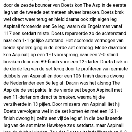
door de zesde bouncer van Doets kon The Asp in de eerste
leg van de tweede set meteen alweer breaken. Doets brak
wel direct weer terug en hield daarna ook zijn eigen leg.
Aspinall forceerde een 5e leg, waarin de Engelsman vanaf
117 een setdart miste. Doets repareerde zo de achterstand
naar een 1-1 gelijke setstand. Het scorende vermogen van
beide spelers ging in de derde set omhoog. Mede daardoor
kon Aspinall, op een 1-0 voorsprong, naar een 2-0 stand
breaken door een 89-finish voor een 12-darter. Doets brak in
de derde leg van de set terug door te profiteren van gemiste
dubbels van Aspinall én door een 106-finish daarna dwong
de Nederlander een 5e leg af. Daarin was het alsnog The
Asp die de set pakte. In de vierde set begon Aspinall met
een 11-darter om direct te breaken, waarna hij die
verzilverde in 13 pijlen. Door missers van Aspinall liet hij
Doets vervolgens wel in de set komen én met een 121-
finish dwong hij zelfs een vijfde leg af. In die beslissende
leg van de set miste Hawkeye zes setdarts, maar Aspinall