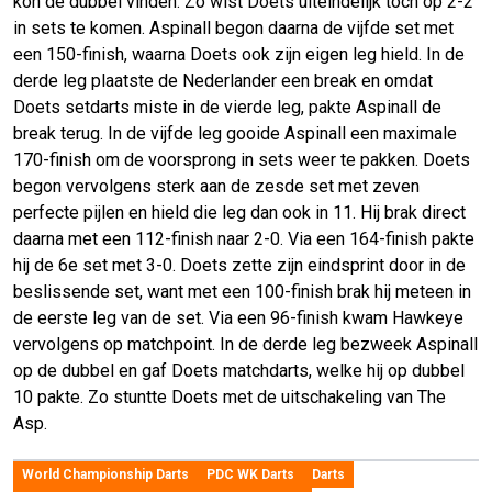
kon de dubbel vinden. Zo wist Doets uiteindelijk toch op 2-2
in sets te komen. Aspinall begon daarna de vijfde set met
een 150-finish, waarna Doets ook zijn eigen leg hield. In de
derde leg plaatste de Nederlander een break en omdat
Doets setdarts miste in de vierde leg, pakte Aspinall de
break terug. In de vijfde leg gooide Aspinall een maximale
170-finish om de voorsprong in sets weer te pakken. Doets
begon vervolgens sterk aan de zesde set met zeven
perfecte pijlen en hield die leg dan ook in 11. Hij brak direct
daarna met een 112-finish naar 2-0. Via een 164-finish pakte
hij de 6e set met 3-0. Doets zette zijn eindsprint door in de
beslissende set, want met een 100-finish brak hij meteen in
de eerste leg van de set. Via een 96-finish kwam Hawkeye
vervolgens op matchpoint. In de derde leg bezweek Aspinall
op de dubbel en gaf Doets matchdarts, welke hij op dubbel
10 pakte. Zo stuntte Doets met de uitschakeling van The
Asp.
World Championship Darts
PDC WK Darts
Darts