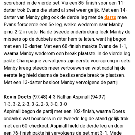
scorebord in de vierde set. Via een 85-finish voor een 11-
darter trok Evans die stand al snel weer gelijk. Met een 14-
darter van Manby ging ook de derde leg met de
darts
mee.
Evans forceerde een 5e leg, welke wederom naar Manby
ging; 2-2 in sets. Na de tweede onderbreking leek Manby de
missers op de dubbels achter hem te laten, want hij begon
met een 10-darter. Met een 68-finish maakte Evans de 1-1,
waarna Manby wederom een break plaatste. In de vierde leg
pakte Champagne vervolgens zijn eerste voorsprong in sets.
Manby kreeg steeds meer vertrouwen en wist nadat hij de
eerste leg hield daarna de beslissende break te plaatsen.
Met een 13-darter besloot Manby vervolgens de partij.
Kevin Doets
(97,48) 4-3 Nathan Aspinall (94,97)
1-3, 3-2, 2-3, 3-2, 2-3, 3-0, 3-0
Aspinall begon de partij met een 102-finish, waarna Doets
ondanks wat bouncers in de tweede leg de stand gelijk trok
met een 60-checkout. Aspinall hield de derde leg en door
een 76-finish pakte hij vervolgens de set met 3-1. Mede