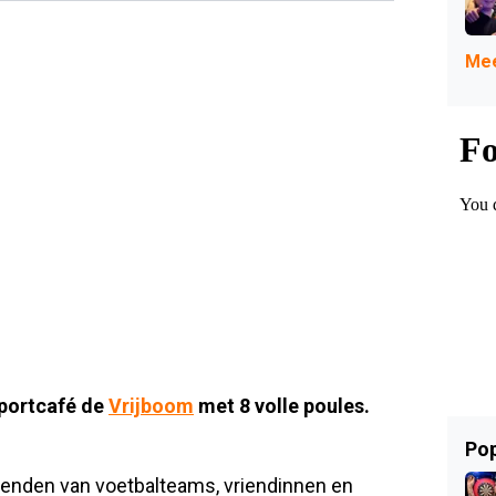
Mee
portcafé de
Vrijboom
met 8 volle poules.
Pop
ienden van voetbalteams, vriendinnen en