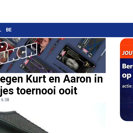
L
BE
tegen Kurt en Aaron in
jes toernooi ooit
 6:38