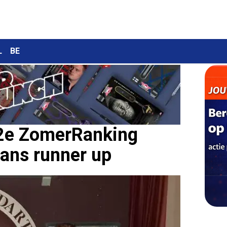
L
BE
 2e ZomerRanking
ans runner up