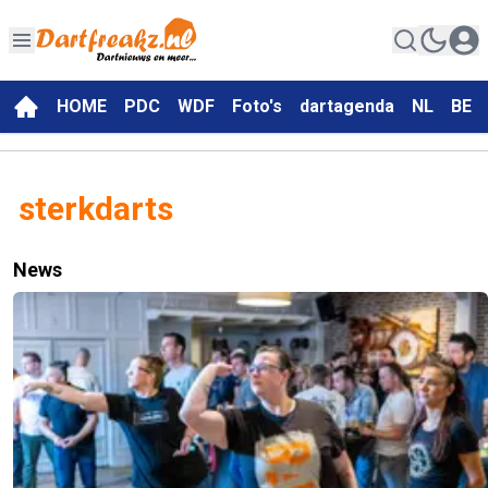
HOME
PDC
WDF
Foto's
dartagenda
NL
BE
sterkdarts
News