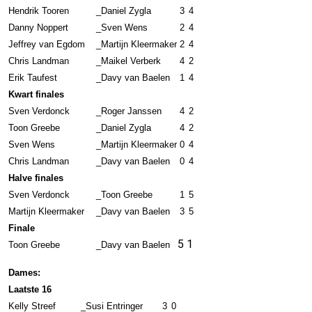
Hendrik Tooren
_
Daniel Zygla
3
4
Danny Noppert
_
Sven Wens
2
4
Jeffrey van Egdom
_
Martijn Kleermaker
2
4
Chris Landman
_
Maikel Verberk
4
2
Erik Taufest
_
Davy van Baelen
1
4
Kwart finales
Sven Verdonck
_
Roger Janssen
4
2
Toon Greebe
_
Daniel Zygla
4
2
Sven Wens
_
Martijn Kleermaker
0
4
Chris Landman
_
Davy van Baelen
0
4
Halve finales
Sven Verdonck
_
Toon Greebe
1
5
Martijn Kleermaker
_
Davy van Baelen
3
5
Finale
5
1
Toon Greebe
_
Davy van Baelen
Dames:
Laatste 16
Kelly Streef
_
Susi Entringer
3
0