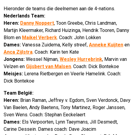
Hieronder de teams die deelnemen aan de 4-nations.
Nederlands Team:
Heren:
Danny Noppert
, Toon Greebe, Chris Landman,
Martijn Kleermaker, Richard Huizinga, Hendrik Tooren, Danny
Blom en
Maikel Verberk
. Coach: John Lokken
Dames:
Vanessa Zuidema, Kelly streef,
Anneke Kuijten
en
Anca Zijlstra
. Coach: Karin ten Kate
Jongens:
Wessel Nijman,
Wesley Hurrebrink
, Marvin van
Velzen en
Gijsbert van Malsen
. Coach: Dick Bontekoe
Meisjes:
Lerena Rietbergen en Veerle Hamelink. Coach:
Dick Bontekoe
Team België:
Heren:
Brian Raman, Jeffrey v. Egdom, Sven Verdonck, Davy
Van Baelen, Andy Baetens, Tony Martinez, Roger Janssen,
Sven Wens. Coach: Stephan Eeckelaert
Dames:
Els Verpoorten, Lynn Taeymans, Jill Desmedt,
Carine Dessein. Dames coach: Dave Joacim