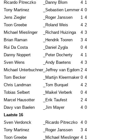
Ricardo Pitreczko
_
Danny Blom
4
1
Tony Martinez
_
Sebastien Lemmer
4
0
Jens Ziegler
_
Roger Janssen
1
4
Toon Greebe
_
Roland Weis
4
2
Michael Mieslinger
_
Richard Huizinga
4
3
Brian Raman
_
Hendrik Tooren
3
4
Rui Da Costa
_
Daniel Zygla
0
4
Danny Noppert
_
Peter Docherty
4
1
Sven Wens
_
Andy Baetens
4
3
Michael Unterbuchner
_
Jeffrey van Egdom
2
4
Tom Becker
_
Martijn Kleermaker
0
4
Chris Landman
_
Tom Burquel
4
2
Tobias Selbert
_
Maikel Verberk
0
4
Marcel Hausotter
_
Erik Taufest
2
4
Davy van Baelen
_
Jim Mayer
4
0
Laatste 16
Sven Verdonck
_
Ricardo Pitreczko
4
0
Tony Martinez
_
Roger Janssen
3
4
Toon Greebe
_
Michael Mieslinger
4
1