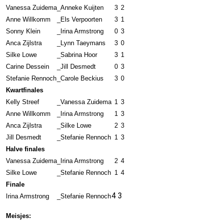
Vanessa Zuidema
_
Anneke Kuijten
3
2
Anne Willkomm
_
Els Verpoorten
3
1
Sonny Klein
_
Irina Armstrong
0
3
Anca Zijlstra
_
Lynn Taeymans
3
0
Silke Lowe
_
Sabrina Hoor
3
1
Carine Dessein
_
Jill Desmedt
0
3
Stefanie Rennoch
_
Carole Beckius
3
0
Kwartfinales
Kelly Streef
_
Vanessa Zuidema
1
3
Anne Willkomm
_
Irina Armstrong
1
3
Anca Zijlstra
_
Silke Lowe
2
3
Jill Desmedt
_
Stefanie Rennoch
1
3
Halve finales
Vanessa Zuidema
_
Irina Armstrong
2
4
Silke Lowe
_
Stefanie Rennoch
1
4
Finale
4
3
Irina Armstrong
_
Stefanie Rennoch
Meisjes: