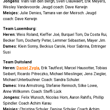
Jongens
: Viani van den Bergh, Sven Clauwaert, Erik Meyers,
Wesley Vandevoorde. Jeugd coach: Dave Kerwijn
Meisjes:
Julie Denies, Tamara van der Meirsch. Jeugd
coach: Dave Kerwijn
Team Luxemburg:
Heren:
Weis Roland, Kieffer Joé, Burquel Tom, Da Costa Rui,
Becker Tom, Docherty Peter, Lemmer Sébastien, Mayer Jim.
Dames:
Klein Sonny, Beckius Carole, Hoor Sabrina, Entringer
Susi
Team Duitsland
Heren:
Daniel Zygla
, Erik Tautfest, Marcel Hausotter, Tobias
Seibert, Ricardo Pitreczko, Michael Mieslinger, Jens Ziegler,
Michael Unterbuchner. Coach: Sandra Schuler.
Dames:
Irina Armstrong, Stefanie Rennoch, Silke Lowe,
Anne Willkomm. Coach: Steffi Lück
Jongens:
Felix Wunsch, Nicolas Horn, Aaron Rahlfs, Phillip
Spindler. Coach Achim Karau
Meisjes:
Christina Schuler, Denise Schuler. Coach Achim