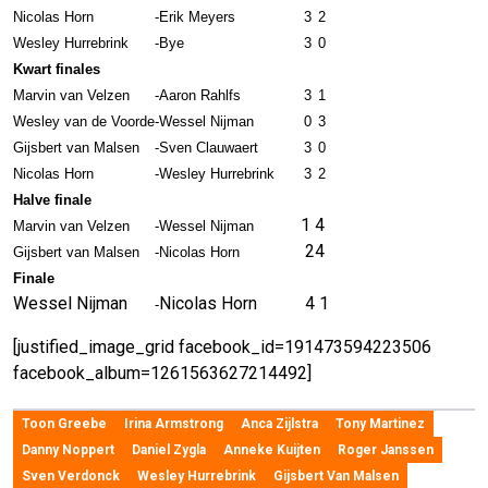
Nicolas Horn
-
Erik Meyers
3
2
Wesley Hurrebrink
-
Bye
3
0
Kwart finales
Marvin van Velzen
-
Aaron Rahlfs
3
1
Wesley van de Voorde
-
Wessel Nijman
0
3
Gijsbert van Malsen
-
Sven Clauwaert
3
0
Nicolas Horn
-
Wesley Hurrebrink
3
2
Halve finale
1
4
Marvin van Velzen
-
Wessel Nijman
2
4
Gijsbert van Malsen
-
Nicolas Horn
Finale
Wessel Nijman
Nicolas Horn
4
1
-
[justified_image_grid facebook_id=191473594223506
facebook_album=1261563627214492]
Toon Greebe
Irina Armstrong
Anca Zijlstra
Tony Martinez
Danny Noppert
Daniel Zygla
Anneke Kuijten
Roger Janssen
Sven Verdonck
Wesley Hurrebrink
Gijsbert Van Malsen