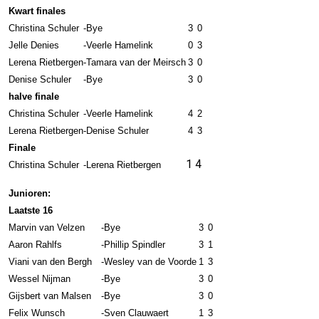
Kwart finales
Christina Schuler
-
Bye
3
0
Jelle Denies
-
Veerle Hamelink
0
3
Lerena Rietbergen
-
Tamara van der Meirsch
3
0
Denise Schuler
-
Bye
3
0
halve finale
Christina Schuler
-
Veerle Hamelink
4
2
Lerena Rietbergen
-
Denise Schuler
4
3
Finale
1
4
Christina Schuler
-
Lerena Rietbergen
Junioren:
Laatste 16
Marvin van Velzen
-
Bye
3
0
Aaron Rahlfs
-
Phillip Spindler
3
1
Viani van den Bergh
-
Wesley van de Voorde
1
3
Wessel Nijman
-
Bye
3
0
Gijsbert van Malsen
-
Bye
3
0
Felix Wunsch
-
Sven Clauwaert
1
3