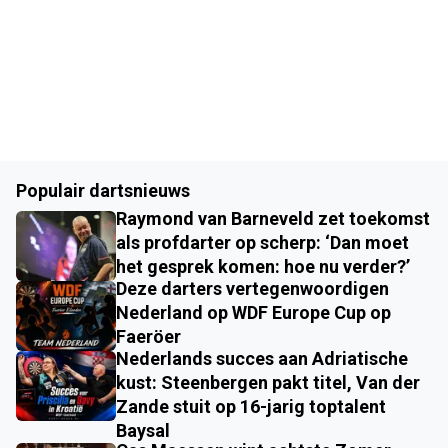
Populair dartsnieuws
Raymond van Barneveld zet toekomst
als profdarter op scherp: ‘Dan moet
het gesprek komen: hoe nu verder?’
Deze darters vertegenwoordigen
Nederland op WDF Europe Cup op
Faeröer
Nederlands succes aan Adriatische
kust: Steenbergen pakt titel, Van der
Zande stuit op 16-jarig toptalent
Baysal