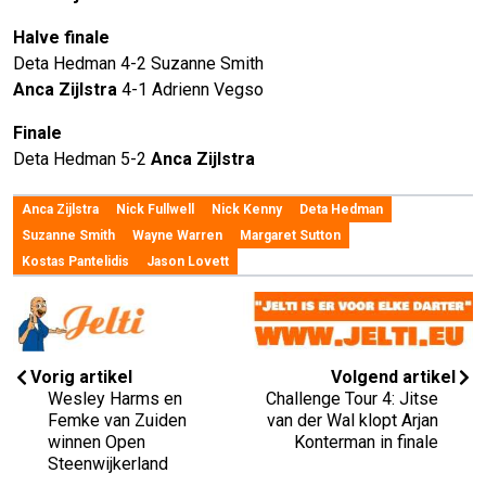
Halve finale
Deta Hedman 4-2 Suzanne Smith
Anca Zijlstra
4-1 Adrienn Vegso
Finale
Deta Hedman 5-2
Anca Zijlstra
Anca Zijlstra
Nick Fullwell
Nick Kenny
Deta Hedman
Suzanne Smith
Wayne Warren
Margaret Sutton
Kostas Pantelidis
Jason Lovett
Vorig artikel
Volgend artikel
Wesley Harms en
Challenge Tour 4: Jitse
Femke van Zuiden
van der Wal klopt Arjan
winnen Open
Konterman in finale
Steenwijkerland