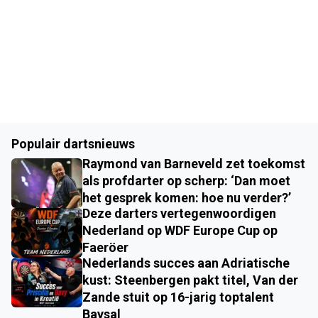
Populair dartsnieuws
Raymond van Barneveld zet toekomst
als profdarter op scherp: ‘Dan moet
het gesprek komen: hoe nu verder?’
Deze darters vertegenwoordigen
Nederland op WDF Europe Cup op
Faeröer
Nederlands succes aan Adriatische
kust: Steenbergen pakt titel, Van der
Zande stuit op 16-jarig toptalent
Baysal