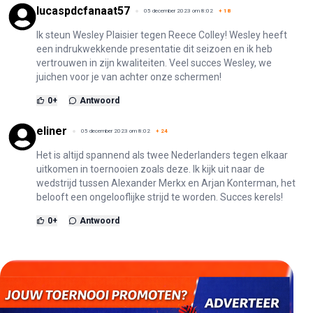
lucaspdcfanaat57
05 december 2023 om 8:02
+
18
Ik steun Wesley Plaisier tegen Reece Colley! Wesley heeft
een indrukwekkende presentatie dit seizoen en ik heb
vertrouwen in zijn kwaliteiten. Veel succes Wesley, we
juichen voor je van achter onze schermen!
0
+
Antwoord
eliner
05 december 2023 om 8:02
+
24
Het is altijd spannend als twee Nederlanders tegen elkaar
uitkomen in toernooien zoals deze. Ik kijk uit naar de
wedstrijd tussen Alexander Merkx en Arjan Konterman, het
belooft een ongelooflijke strijd te worden. Succes kerels!
0
+
Antwoord