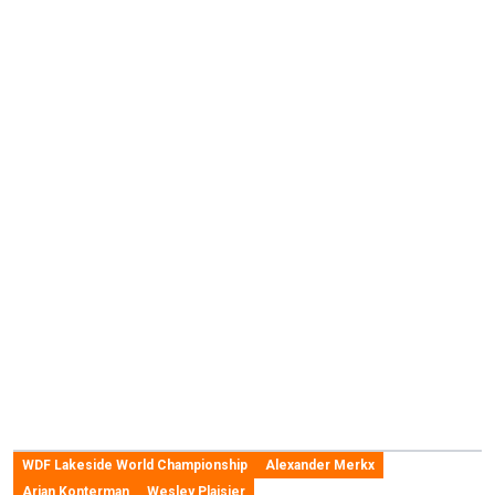
WDF Lakeside World Championship
Alexander Merkx
Arjan Konterman
Wesley Plaisier