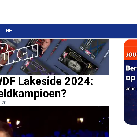
L
BE
WDF Lakeside 2024:
reldkampioen?
:20