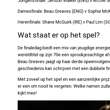
Jongensfinale: Jenson Walker (ENG) v Archie S
Damesfinale: Beau Greaves (ENG) v Sophie McK
Herenfinale: Shane McGuirk (IRE) v Paul Lim (S
Wat staat er op het spel?
De finaledag biedt een mix van jeugdige energi
wereldtitel op zijn 70e een sprookjesachtige afsl
Beau Greaves jaagt op haar derde opeenvolgende
geschiedenis kan schrijven met een dubbele fi
Met zoveel op het spel en een aanzienlijke pri
er een om nooit te vergeten. Welke namen zul
kijkt mee!