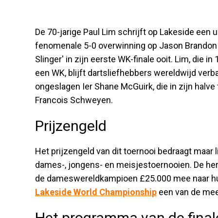
De 70-jarige Paul Lim schrijft op Lakeside een u
fenomenale 5-0 overwinning op Jason Brandon in
Slinger' in zijn eerste WK-finale ooit. Lim, die 
een WK, blijft dartsliefhebbers wereldwijd verba
ongeslagen Ier Shane McGuirk, die in zijn halve 
Francois Schweyen.
Prijzengeld
Het prijzengeld van dit toernooi bedraagt maar l
dames-, jongens- en meisjestoernooien. De he
de dameswereldkampioen £25.000 mee naar h
Lakeside World Championship
een van de mees
Het programma van de final