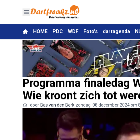
HOME
PDC
WDF
Foto's
dartagenda
N
Programma finaledag 
Wie kroont zich tot we
door
Bas van den Berk
zondag, 08 december 2024 om 8