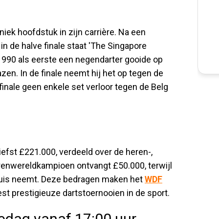
niek hoofdstuk in zijn carrière. Na een
 de halve finale staat 'The Singapore
in 1990 als eerste een negendarter gooide op
zen. In de finale neemt hij het op tegen de
finale geen enkele set verloor tegen de Belg
iefst £221.000, verdeeld over de heren-,
renwereldkampioen ontvangt £50.000, terwijl
uis neemt. Deze bedragen maken het
WDF
t prestigieuze dartstoernooien in de sport.
edag vanaf 17:00 uur