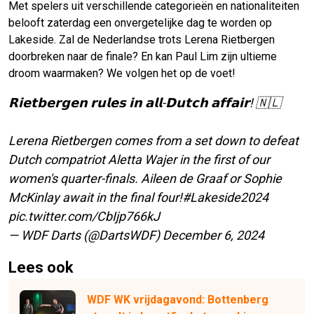
Met spelers uit verschillende categorieën en nationaliteiten
belooft zaterdag een onvergetelijke dag te worden op
Lakeside. Zal de Nederlandse trots Lerena Rietbergen
doorbreken naar de finale? En kan Paul Lim zijn ultieme
droom waarmaken? We volgen het op de voet!
𝗥𝗶𝗲𝘁𝗯𝗲𝗿𝗴𝗲𝗻 𝗿𝘂𝗹𝗲𝘀 𝗶𝗻 𝗮𝗹𝗹-𝗗𝘂𝘁𝗰𝗵 𝗮𝗳𝗳𝗮𝗶𝗿! 🇳🇱
Lerena Rietbergen comes from a set down to defeat
Dutch compatriot Aletta Wajer in the first of our
women's quarter-finals. Aileen de Graaf or Sophie
McKinlay await in the final four!
#Lakeside2024
pic.twitter.com/CbIjp766kJ
— WDF Darts (@DartsWDF)
December 6, 2024
Lees ook
WDF WK vrijdagavond: Bottenberg