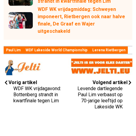
strandt in kwartfinale tegen Lim
WDF WK vrijdagmiddag: Schweyen
imponeert, Rietbergen ook naar halve
finale, De Graaf en Wajer
uitgeschakeld
Paul Lim
WDF Lakeside World Championship
Lerena Rietbergen
Vorig artikel
Volgend artikel
WDF WK vrijdagavond:
Levende dartlegende
Bottenberg strandt in
Paul Lim verbaast op
kwartfinale tegen Lim
70-jarige leeftijd op
Lakeside WK