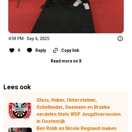
4:59 PM · Sep 6, 2025
9
Reply
Copy link
Read more on X
Lees ook
Glass, Huber, Untersteiner,
Schellander, Seemann en Branka
verdelen titels WDF Jeugdtoernooien
in Oostenrijk
Ben Robb en Nicole Regnaud maken