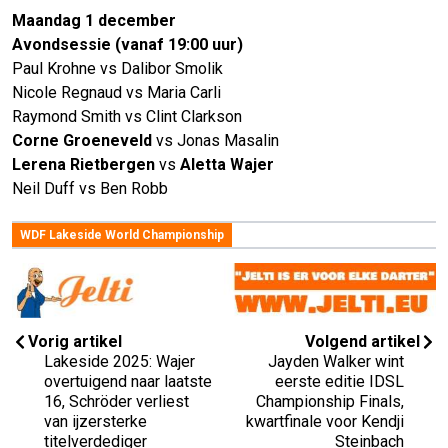
Maandag 1 december
Avondsessie (vanaf 19:00 uur)
Paul Krohne vs Dalibor Smolik
Nicole Regnaud vs Maria Carli
Raymond Smith vs Clint Clarkson
Corne Groeneveld
vs Jonas Masalin
Lerena Rietbergen
vs
Aletta Wajer
Neil Duff vs Ben Robb
WDF Lakeside World Championship
Vorig artikel
Volgend artikel
Lakeside 2025: Wajer
Jayden Walker wint
overtuigend naar laatste
eerste editie IDSL
16, Schröder verliest
Championship Finals,
van ijzersterke
kwartfinale voor Kendji
titelverdediger
Steinbach