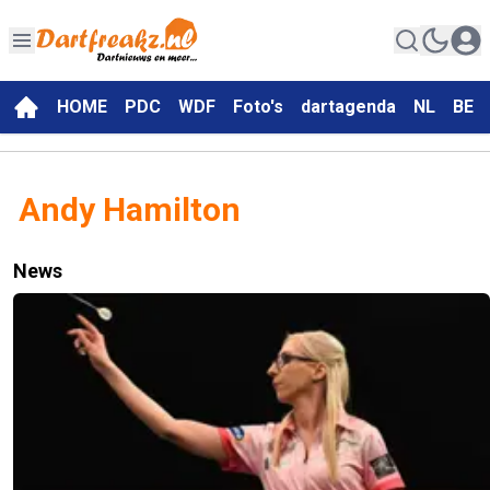
HOME
PDC
WDF
Foto's
dartagenda
NL
BE
Andy Hamilton
News