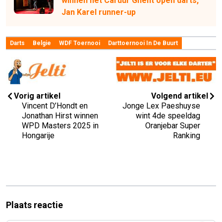
winnen het Caruur Ghent open darts,
Jan Karel runner-up
Darts
Belgie
WDF Toernooi
Darttoernooi In De Buurt
Vorig artikel
Volgend artikel
Vincent D’Hondt en
Jonge Lex Paeshuyse
Jonathan Hirst winnen
wint 4de speeldag
WPD Masters 2025 in
Oranjebar Super
Hongarije
Ranking
Plaats reactie