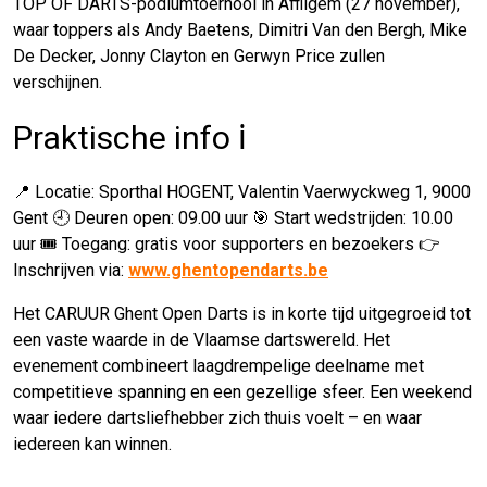
TOP OF DARTS-podiumtoernooi in Affligem (27 november),
waar toppers als Andy Baetens, Dimitri Van den Bergh, Mike
De Decker, Jonny Clayton en Gerwyn Price zullen
verschijnen.
Praktische info ℹ️
📍 Locatie: Sporthal HOGENT, Valentin Vaerwyckweg 1, 9000
Gent 🕘 Deuren open: 09.00 uur 🎯 Start wedstrijden: 10.00
uur 🎟️ Toegang: gratis voor supporters en bezoekers 👉
Inschrijven via:
www.ghentopendarts.be
Het CARUUR Ghent Open Darts is in korte tijd uitgegroeid tot
een vaste waarde in de Vlaamse dartswereld. Het
evenement combineert laagdrempelige deelname met
competitieve spanning en een gezellige sfeer. Een weekend
waar iedere dartsliefhebber zich thuis voelt – en waar
iedereen kan winnen.