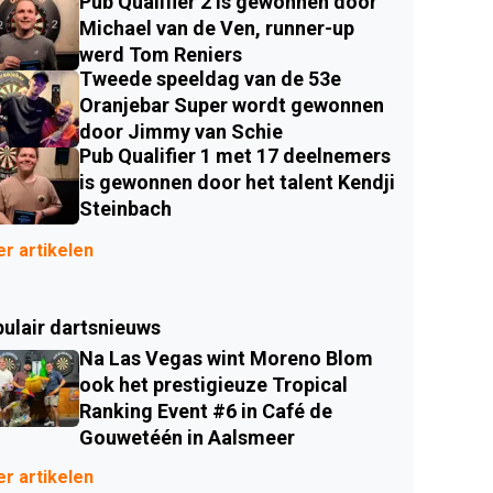
Pub Qualifier 2 is gewonnen door
Michael van de Ven, runner-up
werd Tom Reniers
Tweede speeldag van de 53e
Oranjebar Super wordt gewonnen
door Jimmy van Schie
Pub Qualifier 1 met 17 deelnemers
is gewonnen door het talent Kendji
Steinbach
r artikelen
ulair dartsnieuws
Na Las Vegas wint Moreno Blom
ook het prestigieuze Tropical
Ranking Event #6 in Café de
Gouwetéén in Aalsmeer
r artikelen