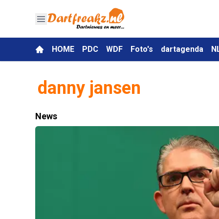
HOME
PDC
WDF
Foto's
dartagenda
N
danny jansen
News