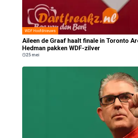
WDF Hoofdnieuws
Aileen de Graaf haalt finale in Toronto A
Hedman pakken WDF-zilver
25 mei