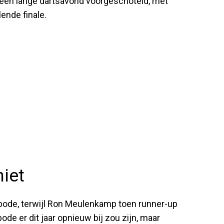
 een lange dartsavond voorgeschoteld, met
ende finale.
niet
venbode, terwijl Ron Meulenkamp toen runner-up
ode er dit jaar opnieuw bij zou zijn, maar