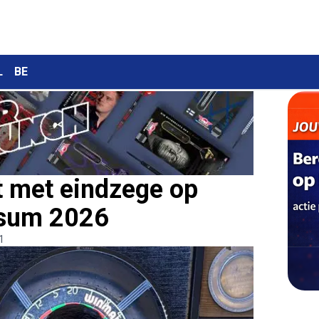
L
BE
t met eindzege op
rsum 2026
1