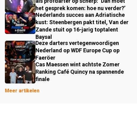
als profdarter op scherp: ‘Dan moet
het gesprek komen: hoe nu verder?’
Nederlands succes aan Adriatische
kust: Steenbergen pakt titel, Van der
Zande stuit op 16-jarig toptalent
Baysal
Deze darters vertegenwoordigen
Nederland op WDF Europe Cup op
Faeröer
Cas Maessen wint achtste Zomer
Ranking Café Quincy na spannende
finale
Meer artikelen