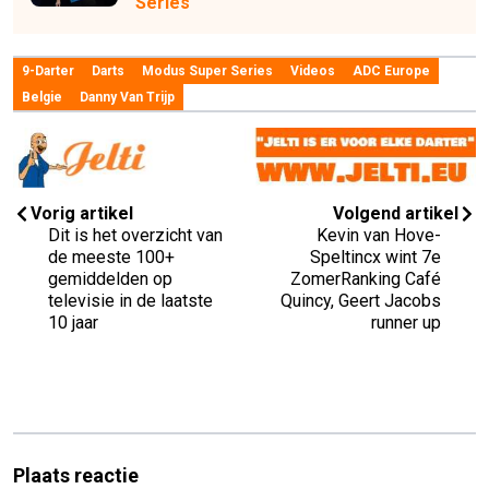
Series
9-Darter
Darts
Modus Super Series
Videos
ADC Europe
Belgie
Danny Van Trijp
Vorig artikel
Volgend artikel
Dit is het overzicht van
Kevin van Hove-
de meeste 100+
Speltincx wint 7e
gemiddelden op
ZomerRanking Café
televisie in de laatste
Quincy, Geert Jacobs
10 jaar
runner up
Plaats reactie