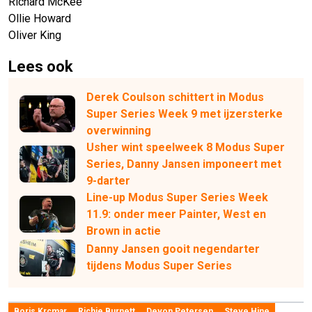
Richard McKee
Ollie Howard
Oliver King
Lees ook
Derek Coulson schittert in Modus
Super Series Week 9 met ijzersterke
overwinning
Usher wint speelweek 8 Modus Super
Series, Danny Jansen imponeert met
9-darter
Line-up Modus Super Series Week
11.9: onder meer Painter, West en
Brown in actie
Danny Jansen gooit negendarter
tijdens Modus Super Series
Boris Krcmar
Richie Burnett
Devon Petersen
Steve Hine