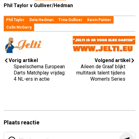
Phil Taylor v Gulliver/Hedman
Phil Taylor
Deta Hedman
Trina Gulliver
Kevin Painter
Colin McGarry
Vorig artikel
Volgend artikel
Speelschema European
Aileen de Graaf blijkt
Darts Matchplay vrijdag:
multitask talent tijdens
4 NL-ers in actie
Women's Series
Plaats reactie