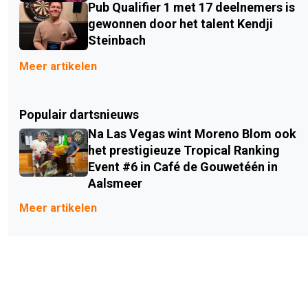
Pub Qualifier 1 met 17 deelnemers is
gewonnen door het talent Kendji
Steinbach
Meer artikelen
Populair dartsnieuws
Na Las Vegas wint Moreno Blom ook
het prestigieuze Tropical Ranking
Event #6 in Café de Gouwetéén in
Aalsmeer
Meer artikelen